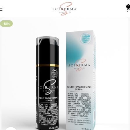
0
-10%