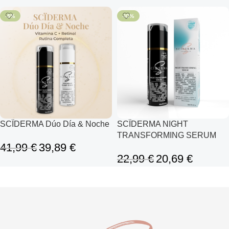
-5%
-10%
SCÏDERMA Dúo Día & Noche
SCÏDERMA NIGHT
TRANSFORMING SERUM
41,99
€
39,89
€
22,99
€
20,69
€