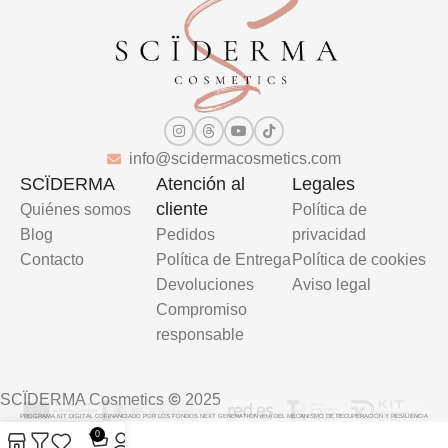
info@scidermacosmetics.com
SCÏDERMA
Atención al
Legales
cliente
Quiénes somos
Política de
Blog
Pedidos
privacidad
Contacto
Política de Entrega
Política de cookies
Devoluciones
Aviso legal
Compromiso
responsable
©
SCÏDERMA Cosmetics
2025
PROGRAMA KIT DIGITAL COFINANCIADO POR LOS FONDOS NEXT GENERATION (EU) DEL MECANISMO DE RECUPERACIÓN Y RESILIENCIA
0