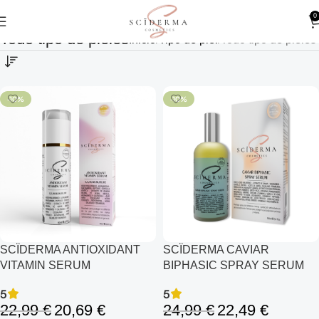
0
Todo tipo de pieles
Inicio
Tipo de piel
Todo tipo de pieles
-10%
-10%
SCÏDERMA ANTIOXIDANT
SCÏDERMA CAVIAR
VITAMIN SERUM
BIPHASIC SPRAY SERUM
5
5
22,99
€
20,69
€
24,99
€
22,49
€