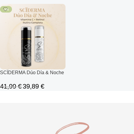
-5%
SCÏDERMA Dúo Día & Noche
41,99
€
39,89
€