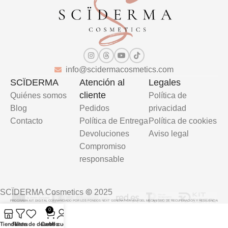
info@scidermacosmetics.com
SCÏDERMA
Atención al
Legales
cliente
Quiénes somos
Política de
Blog
Pedidos
privacidad
Contacto
Política de Entrega
Política de cookies
Devoluciones
Aviso legal
Compromiso
responsable
©
SCÏDERMA Cosmetics
2025
PROGRAMA KIT DIGITAL COFINANCIADO POR LOS FONDOS NEXT GENERATION (EU) DEL MECANISMO DE RECUPERACIÓN Y RESILIENCIA
0
Tienda
Filters
Lista de deseos
Carrito
Mi cuenta