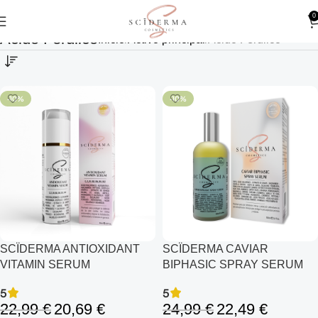
0
Ácido Ferúlico
Inicio
Activo principal
Ácido Ferúlico
-10%
-10%
SCÏDERMA ANTIOXIDANT
SCÏDERMA CAVIAR
VITAMIN SERUM
BIPHASIC SPRAY SERUM
5
5
22,99
€
20,69
€
24,99
€
22,49
€