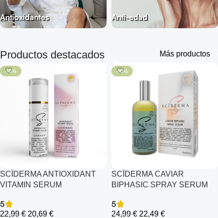
Antioxidantes
Anti-edad
Productos destacados
Más productos
-10%
-10%
SCÏDERMA ANTIOXIDANT
SCÏDERMA CAVIAR
VITAMIN SERUM
BIPHASIC SPRAY SERUM
5
5
22,99
€
20,69
€
24,99
€
22,49
€