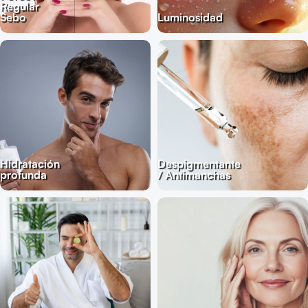
Regular
Sebo
Luminosidad
Hidratación
Despigmentante
profunda
/ Antimanchas