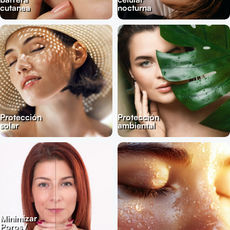
cutanea
nocturna
Protección
Protección
solar
ambiental
Minimizar
Poros /